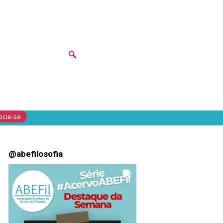
ocie-se
@
abefilosofia