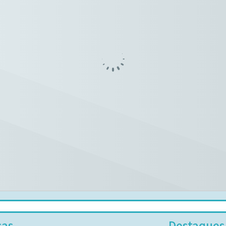
sas
Destaques