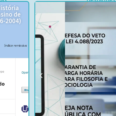
istória
sino de
96-2004)