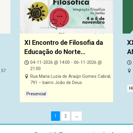
XI Encontro de Filosofia da
X
Educação do Norte
A
Nordeste (EFENN) e IX
04-11-2026 @ 14:00 - 06-11-2026 @
21:00
Encontro do Sertão
 57
Rua Maria Luzia de Araújo Gomes Cabral,
Filosófico
791 – bairro João de Deus.
Hí
Presencial
1
2
→