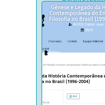
Gênese e Legado da H
Contemporânea do En
Filosofia no Brasil (19
ALVES, Dalton José.
2024
Artigos
Acervo do Ensino de Filosofia