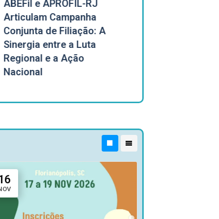
ABEFil e APROFIL-RJ
Reunião e
Articulam Campanha
FENEFIL e 
Conjunta de Filiação: A
pelas Hum
Sinergia entre a Luta
riscos da 
Regional e a Ação
15.468/20
Nacional
16
NOV