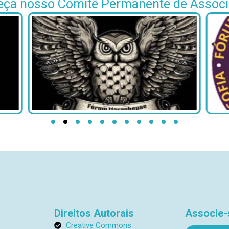
ça nosso Comitê Permanente de Assoc
Direitos Autorais
Associe-
Creative Commons