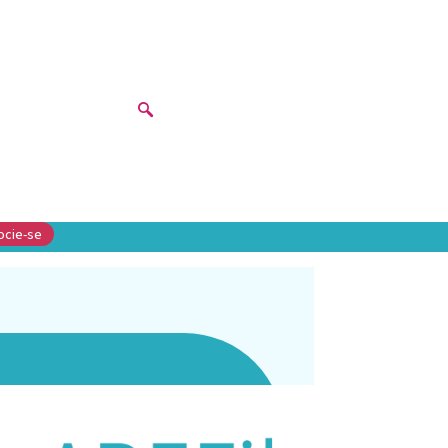
ocie-se
r