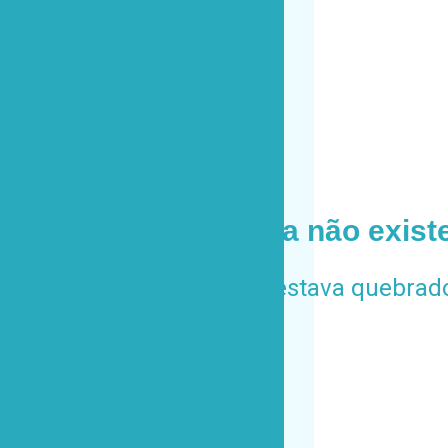
Esta página não existe
k que apontava para aqui estava quebrado