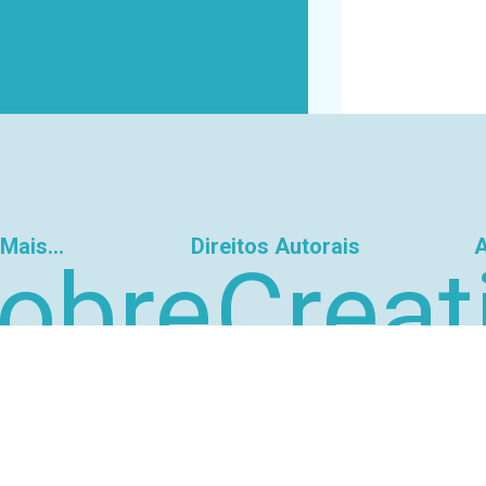
Mais...
Direitos Autorais
A
obre
Creat
ós
Com