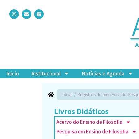
o
Ir
conteúdo
para
I
E
U
n
n
n
o
s
v
i
t
e
v
conteúdo
a
l
e
g
o
r
r
p
s
a
e
a
m
l
-
a
c
c
e
Inicio
Institucional
Notícias e Agenda
s
s
Inicial
/
Registros de uma Área de Pesqu
Livros Didáticos
Acervo do Ensino de Filosofia
Pesquisa em Ensino de Filosofia