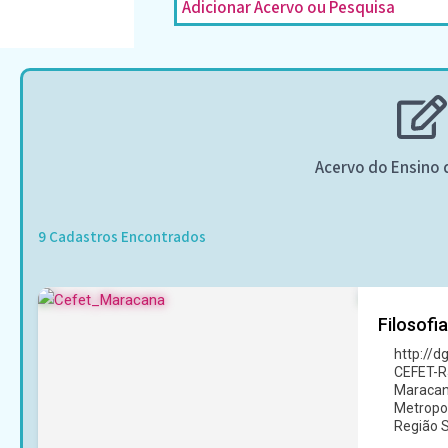
Adicionar Acervo ou Pesquisa
Acervo do Ensino d
9
Cadastros Encontrados
Filosofi
http://
CEFET-R
Maracanã
Metropol
Região S