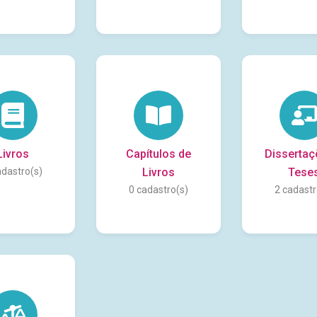
Livros
Capítulos de
Dissertaç
Livros
Tese
0
2