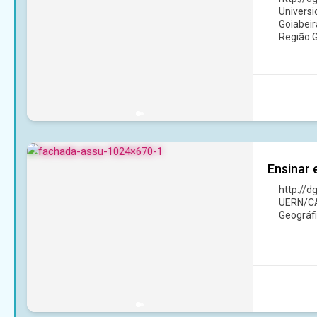
Universi
Goiabeir
Região G
Ensinar 
http://
UERN/CAI
Geográfi