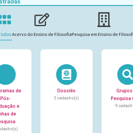
stradas
Todos
Acervo do Ensino de Filosofia
Pesquisa em Ensino de Filosof
gramas de
Dossiês
Grupos
Pós-
5
Pesquisa
duação e
9
nhas de
esquisa