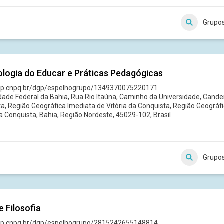
Grupo
logia do Educar e Práticas Pedagógicas
dgp.cnpq.br/dgp/espelhogrupo/1349370075220171
dade Federal da Bahia, Rua Rio Itaúna, Caminho da Universidade, Candei
a, Região Geográfica Imediata de Vitória da Conquista, Região Geográfi
da Conquista, Bahia, Região Nordeste, 45029-102, Brasil
Grupo
e Filosofia
dgp.cnpq.br/dgp/espelhogrupo/2815242655148814