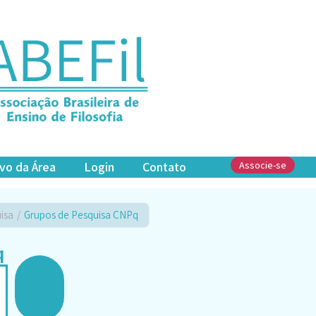
vo da Área
Login
Contato
Associe-se
isa
/
Grupos de Pesquisa CNPq
q