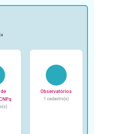
ia
 de
Observatórios
 CNPq
1