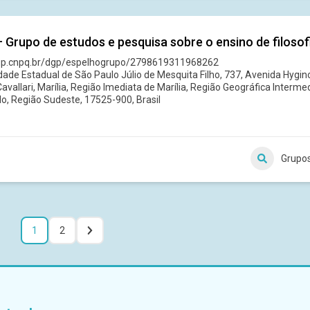
 Grupo de estudos e pesquisa sobre o ensino de filoso
dgp.cnpq.br/dgp/espelhogrupo/2798619311968262
dade Estadual de São Paulo Júlio de Mesquita Filho, 737, Avenida Hygino
avallari, Marília, Região Imediata de Marília, Região Geográfica Intermed
o, Região Sudeste, 17525-900, Brasil
Grupo
1
2