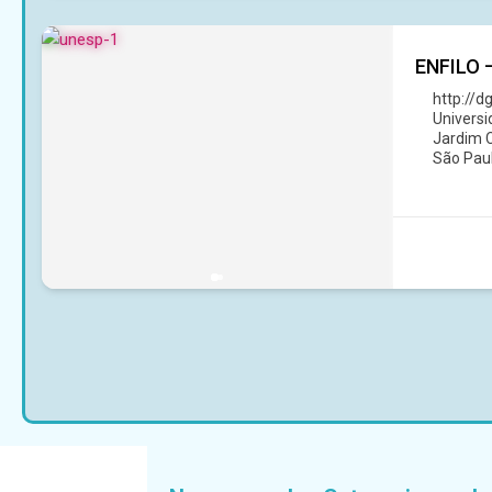
ENFILO –
http://
Universi
Jardim C
São Paul