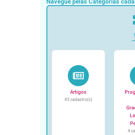
Navegue pelas Categorias cada
Artigos
Pro
43
Gra
Li
P
4