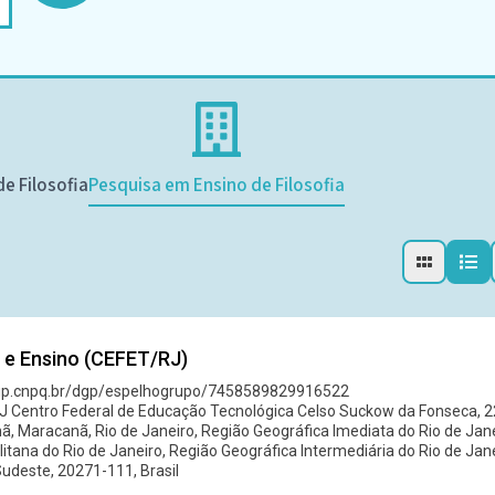
e Filosofia
Pesquisa em Ensino de Filosofia
a e Ensino (CEFET/RJ)
dgp.cnpq.br/dgp/espelhogrupo/7458589829916522
J Centro Federal de Educação Tecnológica Celso Suckow da Fonseca, 2
, Maracanã, Rio de Janeiro, Região Geográfica Imediata do Rio de Jane
itana do Rio de Janeiro, Região Geográfica Intermediária do Rio de Jane
udeste, 20271-111, Brasil