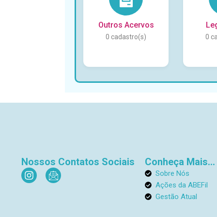
Outros Acervos
Le
0
0
Nossos Contatos Sociais
Conheça Mais...
I
I
Sobre Nós
n
c
Ações da ABEFil
s
o
Gestão Atual
t
n
a
-