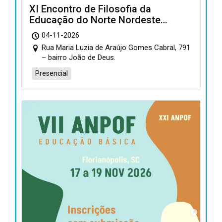
XI Encontro de Filosofia da
Educação do Norte Nordeste
(EFENN) e IX Encontro do Sertão
04-11-2026
Filosófico
Rua Maria Luzia de Araújo Gomes Cabral, 791
– bairro João de Deus.
Presencial