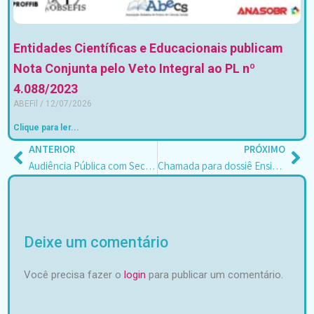
Entidades Científicas e Educacionais publicam
Nota Conjunta pelo Veto Integral ao PL nº
4.088/2023
ABEFil
12/07/2026
Clique para ler...
ANTERIOR
PRÓXIMO
Anterior
Pr
Audiência Pública com Secretaria de Educação do Ceará
Chamada para dossiê Ensino de Filosofia [Revista Limiar]
Deixe um comentário
Você precisa fazer o
login
para publicar um comentário.