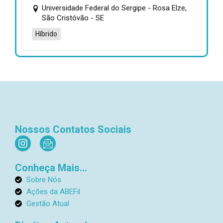
Universidade Federal do Sergipe - Rosa Elze,
São Cristóvão - SE
Híbrido
Nossos Contatos Sociais
I
I
n
c
s
o
Conheça Mais...
t
n
a
-
Sobre Nós
g
e
Ações da ABEFil
r
m
Gestão Atual
a
a
m
i