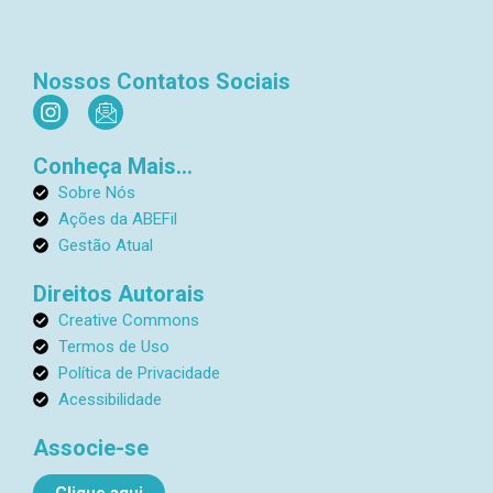
Nossos Contatos Sociais
I
I
n
c
s
o
Conheça Mais...
t
n
a
-
Sobre Nós
g
e
Ações da ABEFil
r
m
Gestão Atual
a
a
m
i
Direitos Autorais
l
Creative Commons
1
Termos de Uso
Política de Privacidade
Acessibilidade
Associe-se