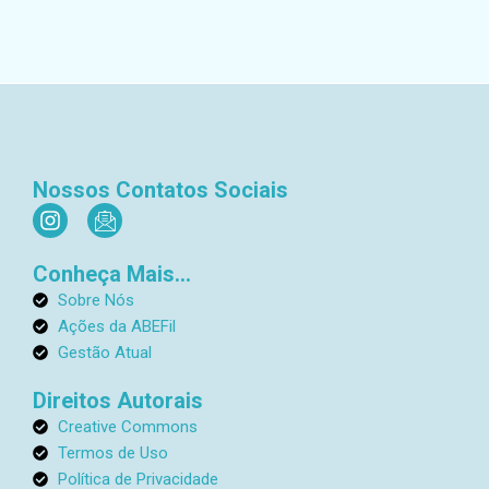
Nossos Contatos Sociais
I
I
n
c
s
o
Conheça Mais...
t
n
a
-
Sobre Nós
g
e
Ações da ABEFil
r
m
Gestão Atual
a
a
m
i
Direitos Autorais
l
Creative Commons
1
Termos de Uso
Política de Privacidade