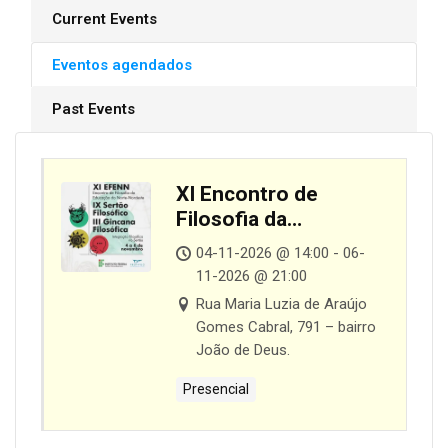
Current Events
Eventos agendados
Past Events
XI Encontro de
Filosofia da
Educação do Norte
04-11-2026 @ 14:00 - 06-
Nordeste (EFENN) e
11-2026 @ 21:00
IX Encontro do
Rua Maria Luzia de Araújo
Sertão Filosófico
Gomes Cabral, 791 – bairro
João de Deus.
Presencial