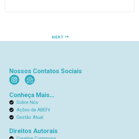
NEXT
Nossos Contatos Sociais
I
I
n
c
s
o
Conheça Mais...
t
n
a
-
Sobre Nós
g
e
Ações da ABEFil
r
m
Gestão Atual
a
a
m
i
Direitos Autorais
l
Creative Commons