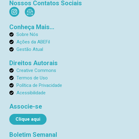
Nossos Contatos Sociais
I
I
n
c
s
o
Conheça Mais...
t
n
a
-
Sobre Nós
g
e
Ações da ABEFil
r
m
Gestão Atual
a
a
m
i
Direitos Autorais
l
Creative Commons
1
Termos de Uso
Política de Privacidade
Acessibilidade
Associe-se
Clique aqui
Boletim Semanal