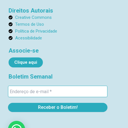
a
a
m
i
Direitos Autorais
l
Creative Commons
1
Termos de Uso
Política de Privacidade
Acessibilidade
Associe-se
Clique aqui
Boletim Semanal