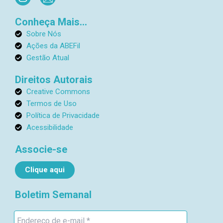
n
c
s
o
Conheça Mais...
t
n
a
-
Sobre Nós
g
e
Ações da ABEFil
r
m
Gestão Atual
a
a
m
i
Direitos Autorais
l
Creative Commons
1
Termos de Uso
Política de Privacidade
Acessibilidade
Associe-se
Clique aqui
Boletim Semanal