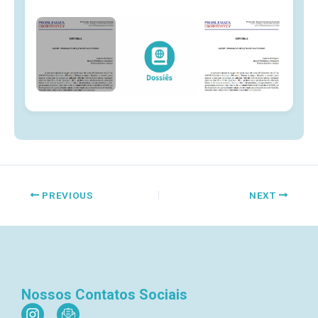
PREVIOUS
NEXT
Nossos Contatos Sociais
I
I