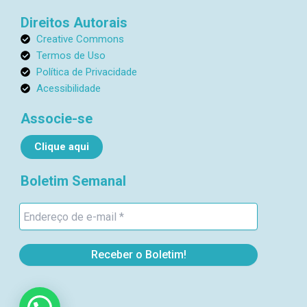
a
a
m
i
Direitos Autorais
l
Creative Commons
1
Termos de Uso
Política de Privacidade
Acessibilidade
Associe-se
Clique aqui
Boletim Semanal