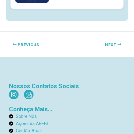
PREVIOUS
NEXT
Nossos Contatos Sociais
I
I
n
c
s
o
Conheça Mais...
t
n
a
-
Sobre Nós
g
e
Ações da ABEFil
r
m
Gestão Atual