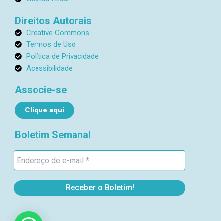
a
a
m
i
Direitos Autorais
l
Creative Commons
1
Termos de Uso
Política de Privacidade
Acessibilidade
Associe-se
Clique aqui
Boletim Semanal