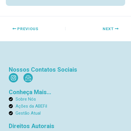
PREVIOUS
NEXT
Nossos Contatos Sociais
I
I
n
c
s
o
Conheça Mais...
t
n
a
-
Sobre Nós
g
e
Ações da ABEFil
r
m
Gestão Atual
a
a
m
i
Direitos Autorais
l