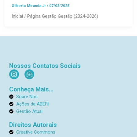
Gilberto Miranda Jr
/
07/03/2025
Inicial / Página Gestão Gestão (2024-2026)
Nossos Contatos Sociais
I
I
n
c
s
o
Conheça Mais...
t
n
a
-
Sobre Nós
g
e
Ações da ABEFil
r
m
Gestão Atual
a
a
m
i
Direitos Autorais
l
Creative Commons
1